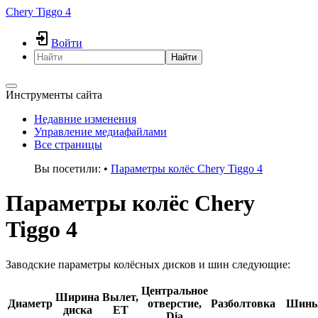
Chery Tiggo 4
Войти
Найти
Инструменты сайта
Недавние изменения
Управление медиафайлами
Все страницы
Вы посетили:
•
Параметры колёс Chery Tiggo 4
Параметры колёс Chery
Tiggo 4
Заводские параметры колёсных дисков и шин следующие:
Центральное
Ширина
Вылет,
Диаметр
отверстие,
Разболтовка
Шин
диска
ET
Dia