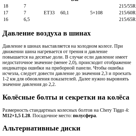
18
7
215/55R
17
7
ET33
60,1
5×108
215/60R
16
6,5
215/65R
Давление воздуха в шинах
Давление в шинах выставляется на холодном колесе. При
движении шина нагревается от трения и давление
повышается на десятые доли. В случае если давление имеет
недостаточное значение (менее 2,0), происходит отображение
индикатора ошибки на приборной панели. Чтобы ошибка
исчезла, следует довести давление до значения 2,3 и проехать
1-2 км для обновления показателей. Далее нужно выровнять
значение давления до 2,2.
Колёсные болты и секретки на колёса
Размерность стандартных колесных болтов на Chery Tiggo 4:
M12×1,5 L28
. Посадочное место:
полусфера
.
Альтернативные диски