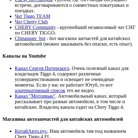
встречи, договариваются о совместных покатушках и
поездках.
Чат Tiggo TEAM
Чат Cherry Club
CHERY Community
- крупнейший независимый чат СНГ
по CHERY TIGGO.
Chinaspare_bot
- бот магазина запчастей для китайских
автомобилей (можно заказывать без опаски, есть опыт).
Каналы на Youtube
Канал Сергея Питерского
. Очень полезный канал для
владельцев Tiggo 4, содержит различные
усовершенствования и освещает не очевидные
моменты. Если у вас не работает Ютуб, то вот
альтернативный список
тех же видео.
Канал "Моторвью"
. Автомобильный канал, который
рассказывает про разные автомобили, в том числе и
китайские. Владелец канала ездит на Chery Tiggo 4.
Магазины автозапчастей для китайских автомобилей
КитайАвто.рус
. Наш автомобиль там под названием
Chery Tiggo 4 FL.