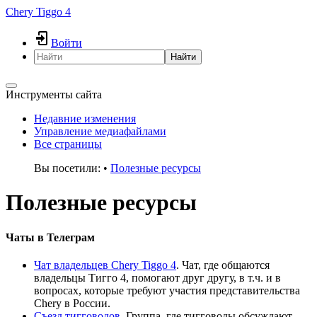
Chery Tiggo 4
Войти
Найти
Инструменты сайта
Недавние изменения
Управление медиафайлами
Все страницы
Вы посетили:
•
Полезные ресурсы
Полезные ресурсы
Чаты в Телеграм
Чат владельцев Chery Tiggo 4
. Чат, где общаются
владельцы Тигго 4, помогают друг другу, в т.ч. и в
вопросах, которые требуют участия представительства
Chery в России.
Съезд тигговодов
. Группа, где тигговоды обсуждают