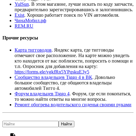
YulSun
. В этом магазине, лучше искать по коду запчасти,
предварительно зарегистрировавшись и залогинившись.
Exist
. Хорошо работает поиск по VIN автомобиля.
ЧинаМобил.рф
REM.RU
Прочие ресурсы
Карта тигговодов
. Яндекс карта, где тигговоды
отмечают свое расположение. На карте можно увидеть
кто находится от вас поблизости, попросить о помощи и
т.п. Опросник для добавления на карту:
https://forms.gle/vgkfRn5YPqskuE3y5
Сообщество владельцев Tiggo 4 в ВК
. Довольно
большое сообщество, где общаются владельцы
автомобилей Тигго 4.
Форум владельцев Tiggo 4
. Форум, где если покопаться,
то можно найти ответы на многие вопросы.
Ремонт обогрева водительского сиденья своими руками
Найти